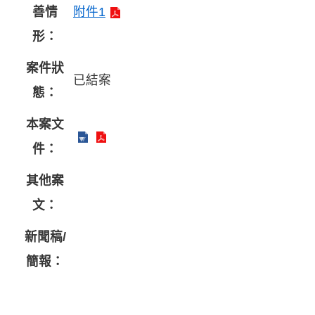
善情
附件1
形：
案件狀
已結案
態：
本案文
件：
其他案
文：
新聞稿/
簡報：