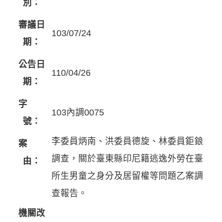
別：
審議日
103/07/24
期：
公告日
110/04/26
期：
字
103內調0075
號：
李委員炳南、洪委員德旋、林委員鉅鋃
案
調查，關於臺東縣印尼籍逃逸外勞在臺
由：
所生男童之身分及居留權等問題乙案調
查報告。
機關改