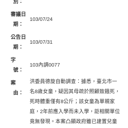
別：
審議日
103/07/24
期：
公告日
103/07/31
期：
字
103內調0077
號：
洪委員德旋自動調查：據悉，臺北市一
案
名8歲女童，疑因其母疏於照顧致餓死，
由：
死時體重僅有8公斤；該女童為單親家
庭，2年前應入學而未入學，詎相關單位
竟無發現。本案凸顯政府雖已建置兒童