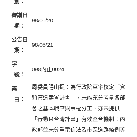
別：
審議日
98/05/20
期：
公告日
98/05/21
期：
字
098內正0024
號：
周委員陽山提︰為行政院草率核定「寬
案
頻管道建置計畫」，未能充分考量各部
由：
會之基本職掌與事權分工，亦未提供
「行動Ｍ台灣計畫」有效整合機制；內
政部並未尊重電信法及市區道路條例等