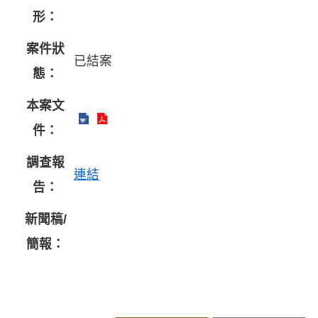
形：
案件狀
已結案
態：
本案文
件：
調查報
連結
告：
新聞稿/
簡報：