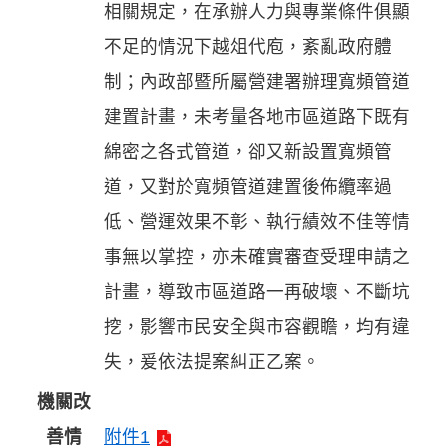
相關規定，在承辦人力與專業條件俱顯
不足的情況下越俎代庖，紊亂政府體
制；內政部暨所屬營建署辦理寬頻管道
建置計畫，未考量各地市區道路下既有
綿密之各式管道，卻又新設置寬頻管
道，又對於寬頻管道建置後佈纜率過
低、營運效果不彰、執行績效不佳等情
事無以掌控，亦未確實審查受理申請之
計畫，導致市區道路一再破壞、不斷坑
挖，影響市民安全與市容觀瞻，均有違
失，爰依法提案糾正乙案。
機關改
善情
附件1