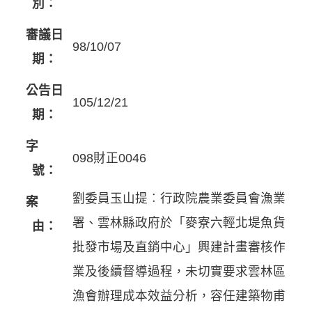
別：
審議日
98/10/07
期：
公告日
105/12/21
期：
字
098財正0046
號：
劉委員玉山提︰行政院農業委員會漁業
案
署、雲林縣政府於「麥寮六輕北堤魚貨
由：
批發市場及直銷中心」興建計畫審核作
業及後續督導過程，未切實要求雲林區
漁會辦理成本效益分析，容任建築物甫