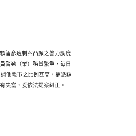
賴智彥遭刺案凸顯之警力調度
員警勤（業）務量繁重，每日
請調他縣市之比例甚高，補派缺
有失當，爰依法提案糾正。