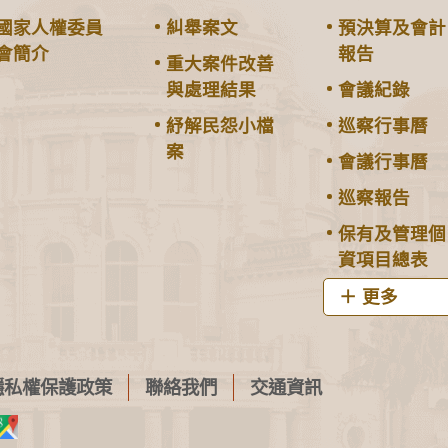
國家人權委員
糾舉案文
預決算及會計
會簡介
報告
重大案件改善
與處理結果
會議紀錄
紓解民怨小檔
巡察行事曆
案
會議行事曆
巡察報告
保有及管理個
資項目總表
更多
隱私權保護政策
聯絡我們
交通資訊