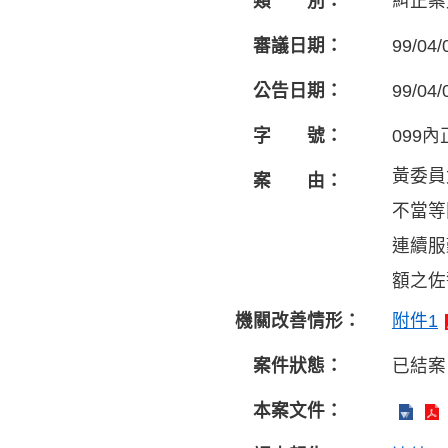
類 別：
糾正案
審議日期：
99/04/
公告日期：
99/04/
字 號：
099內
黃委員
案 由：
不當等
連續服
額之佐
機關改善情形：
附件1
案件狀態：
已結案
本案文件：