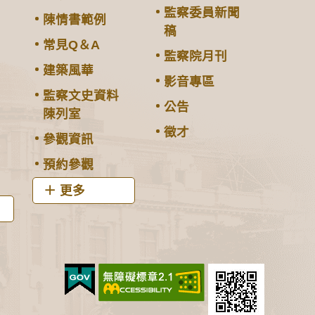
監察委員新聞
陳情書範例
稿
常見Q＆A
監察院月刊
建築風華
影音專區
監察文史資料
公告
陳列室
徵才
參觀資訊
預約參觀
更多