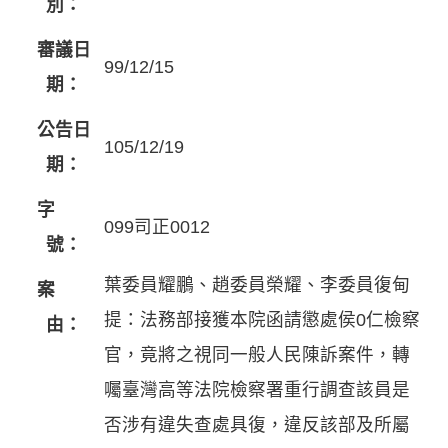
別：
審議日
99/12/15
期：
公告日
105/12/19
期：
字
099司正0012
號：
葉委員耀鵬、趙委員榮耀、李委員復甸
案
提：法務部接獲本院函請懲處侯0仁檢察
由：
官，竟將之視同一般人民陳訴案件，轉
囑臺灣高等法院檢察署重行調查該員是
否涉有違失查處具復，違反該部及所屬