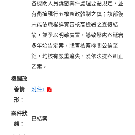
各機關人員獎懲案件處理要點規定，並
有衝撞現行五權憲政體制之虞；該部復
未能依職權詳實審核高檢署之查復結
論，並予以明確處置，導致懲處案延宕
多年始告定案，戕害檢察機關公信至
鉅，均核有嚴重違失，爰依法提案糾正
乙案，
機關改
善情
附件1
形：
案件狀
已結案
態：