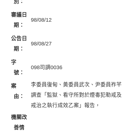
別：
審議日
98/08/12
期：
公告日
98/08/27
期：
字
098司調0036
號：
李委員復甸、黃委員武次、尹委員祚芊
案
調查「監獄、看守所對於煙毒犯勒戒及
由：
戒治之執行成效乙案」報告，
機關改
善情