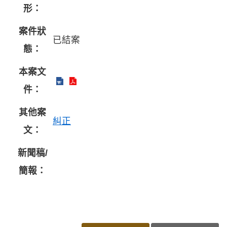
形：
案件狀
已結案
態：
本案文
件：
其他案
糾正
文：
新聞稿/
簡報：