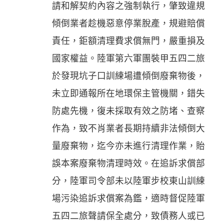
請和解契約內容之強制執行，肇致違規
傾倒業者趁機惡意停業脫產，規避賠償
責任，鉅額清理費求償無門，嚴重損及
國家權益。陸軍第六軍團裝甲五四二旅
於發現坑子口訓練場遭傾倒廢棄物後，
未立即通報所在地環保主管機關，錯失
防處先機，復未採取有效之防堵、查察
作為，致不肖業者長期持續非法傾倒大
量廢棄物，迄今亦未進行清理作業，貽
誤本案廢棄物清理時效。在追訴求償部
分，陸軍司令部未以陸軍步校東山訓練
場污染追訴求償案為鑑，適時督促陸軍
五四二旅聲請保全處分，致債務人或已