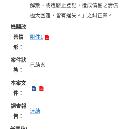
解散、或遭廢止登記，造成債權之清償
極大困難，皆有違失。」之糾正案。
機關改
善情
附件1
形：
案件狀
已結案
態：
本案文
件：
調查報
連結
告：