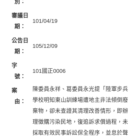
別：
審議日
101/04/19
期：
公告日
105/12/09
期：
字
101國正0006
號：
陳委員永祥、葛委員永光提「陸軍步兵
案
學校明知東山訓練場遭地主非法傾倒廢
由：
棄物，卻未查證其清理改善情形，即辦
理徵購污染民地，復追訴求償過程，未
採取有效民事訴訟保全程序，並怠於聲