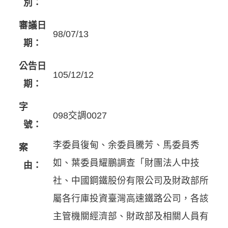
別：
審議日
98/07/13
期：
公告日
105/12/12
期：
字
098交調0027
號：
李委員復甸、余委員騰芳、馬委員秀
案
如、葉委員耀鵬調查「財團法人中技
由：
社、中國鋼鐵股份有限公司及財政部所
屬各行庫投資臺灣高速鐵路公司，各該
主管機關經濟部、財政部及相關人員有