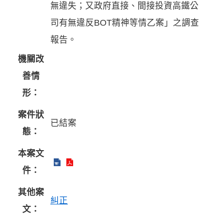
無違失；又政府直接、間接投資高鐵公
司有無違反BOT精神等情乙案」之調查
報告。
機關改
善情
形：
案件狀
已結案
態：
本案文
件：
其他案
糾正
文：