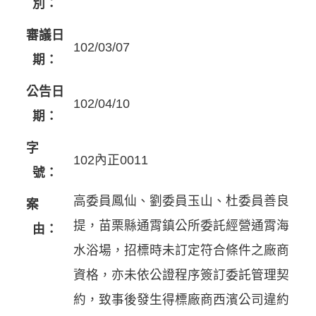
別：
審議日
102/03/07
期：
公告日
102/04/10
期：
字
102內正0011
號：
高委員鳳仙、劉委員玉山、杜委員善良
案
提，苗栗縣通霄鎮公所委託經營通霄海
由：
水浴場，招標時未訂定符合條件之廠商
資格，亦未依公證程序簽訂委託管理契
約，致事後發生得標廠商西濱公司違約