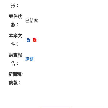
形：
案件狀
已結案
態：
本案文
件：
調查報
連結
告：
新聞稿/
簡報：