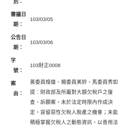
別：
審議日
103/03/05
期：
公告日
103/03/06
期：
字
103財正0008
號：
黃委員煌雄、楊委員美鈴、馬委員秀如
案
提︰財政部及所屬對大額欠稅戶之復
由：
查、訴願案，未於法定時限內作成決
定，容留惡性欠稅人脫產之機會；未能
積極掌握欠稅人之動態資訊，以善用法