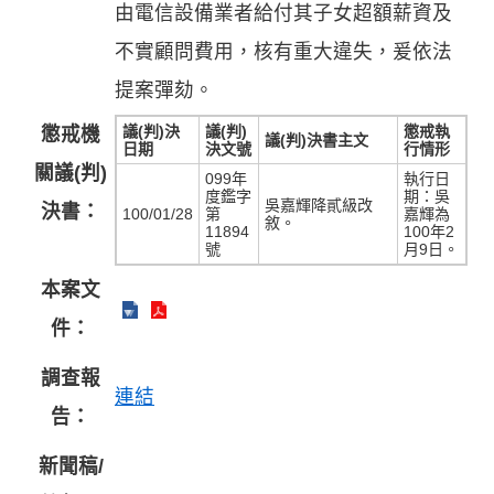
由電信設備業者給付其子女超額薪資及
不實顧問費用，核有重大違失，爰依法
提案彈劾。
議(判)決
議(判)
懲戒執
懲戒機
議(判)決書主文
日期
決文號
行情形
關議(判)
099年
執行日
度鑑字
期：吳
吳嘉輝降貳級改
決書：
100/01/28
第
嘉輝為
敘。
11894
100年2
號
月9日。
本案文
件：
調查報
連結
告：
新聞稿/