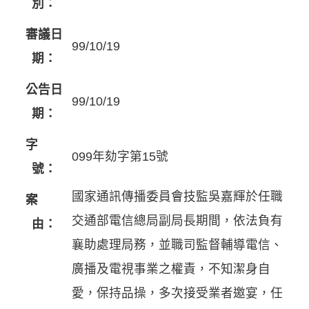
別：
審議日
99/10/19
期：
公告日
99/10/19
期：
字
099年劾字第15號
號：
國家通訊傳播委員會技監吳嘉輝於任職
案
交通部電信總局副局長期間，依法負有
由：
襄助處理局務，並職司監督輔導電信、
廣播及電視事業之權責，不知潔身自
愛，保持品操，多次接受業者邀宴，任