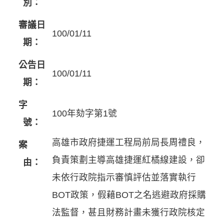
別：
審議日
100/01/11
期：
公告日
100/01/11
期：
字
100年劾字第1號
號：
高雄市政府捷運工程局前局長周禮良，
案
負責策劃主導高雄捷運紅橘線建設，卻
由：
未依行政院指示審慎評估並落實執行
BOT政策，假藉BOT之名逃避政府採購
法監督，甚且財務計畫未獲行政院核定