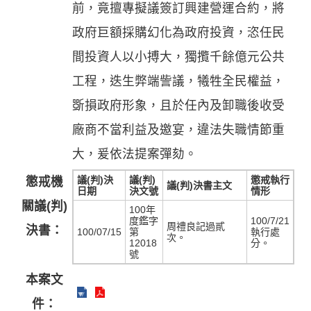
前，竟擅專擬議簽訂興建營運合約，將
政府巨額採購幻化為政府投資，恣任民
間投資人以小搏大，獨攬千餘億元公共
工程，迭生弊端訾議，犧牲全民權益，
斲損政府形象，且於任內及卸職後收受
廠商不當利益及邀宴，違法失職情節重
大，爰依法提案彈劾。
議(判)決
議(判)
懲戒執行
懲戒機
議(判)決書主文
日期
決文號
情形
關議(判)
100年
度鑑字
100/7/21
周禮良記過貳
決書：
100/07/15
第
執行處
次。
12018
分。
號
本案文
件：