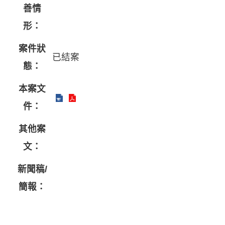
善情
形：
案件狀
已結案
態：
本案文
件：
其他案
文：
新聞稿/
簡報：