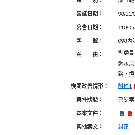
類 別：
調查報
審議日期：
98/11/
公告日期：
110/05
字 號：
098內
劉委員
案 由：
縣永康
路，損
機關改善情形：
附件1
案件狀態：
已結案
本案文件：
其他案文：
糾正