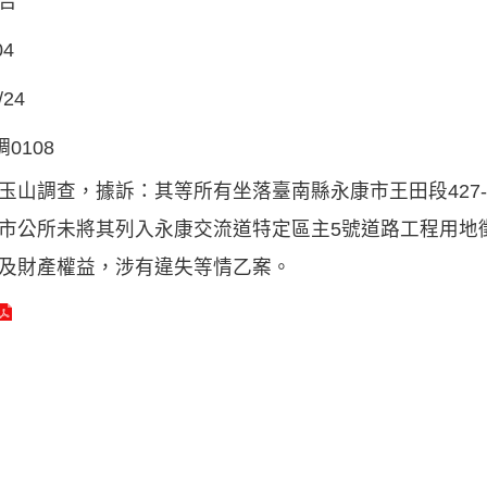
告
04
/24
調0108
玉山調查，據訴：其等所有坐落臺南縣永康市王田段427-
市公所未將其列入永康交流道特定區主5號道路工程用地
及財產權益，涉有違失等情乙案。