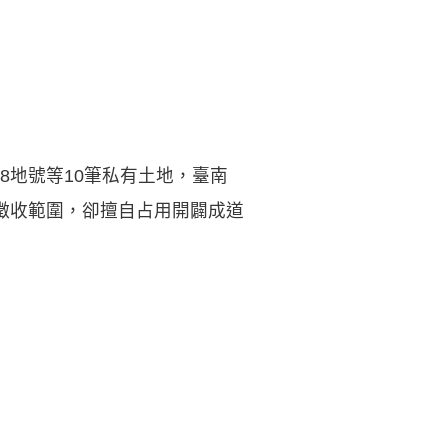
8地號等10筆私有土地，臺南
徵收範圍，卻擅自占用開闢成道