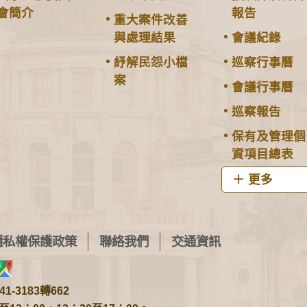
會簡介
報告
重大案件改善
與處理結果
會議紀錄
紓解民怨小檔
巡察行事曆
案
會議行事曆
巡察報告
保有及管理個
資項目總表
更多
隱私權保護政策
聯絡我們
交通資訊
1-3183轉662