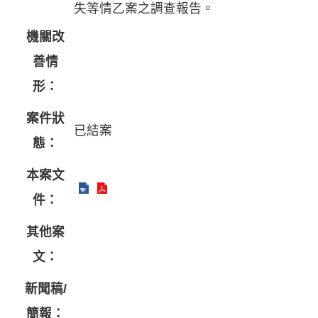
失等情乙案之調查報告。
機關改
善情
形：
案件狀
已結案
態：
本案文
件：
其他案
文：
新聞稿/
簡報：