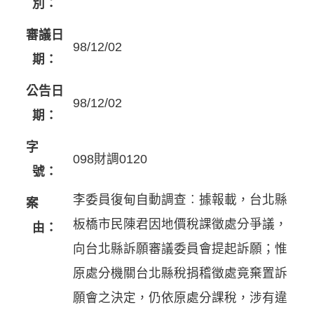
別：
審議日
98/12/02
期：
公告日
98/12/02
期：
字
098財調0120
號：
李委員復甸自動調查︰據報載，台北縣
案
板橋市民陳君因地價稅課徵處分爭議，
由：
向台北縣訴願審議委員會提起訴願；惟
原處分機關台北縣稅捐稽徵處竟棄置訴
願會之決定，仍依原處分課稅，涉有違