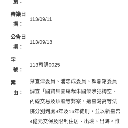
別：
審議日
113/09/11
期：
公告日
113/09/18
期：
字
113司調0025
號：
葉宜津委員、浦忠成委員、賴鼎銘委員
案
調查「國寶集團總裁朱國榮涉犯掏空、
由：
內線交易及炒股等弊案，遭臺灣高等法
院分別判處8年及16年徒刑，並以新臺幣
4億元交保及限制住居、出境、出海。惟