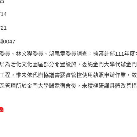
告
/14
/21
調0047
委員、林文程委員、鴻義章委員調查：據審計部111年
局為活化文化園區部分閒置設施，委託金門大學代辦金門
工程，惟未依代辦協議書覈實管控使用執照申辦作業，致
區管理所於金門大學歸還宿舍後，未積極研謀具體改善措施