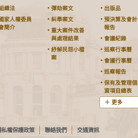
組織法
彈劾案文
出版品
國家人權委員
糾舉案文
預決算及會計
會簡介
報告
重大案件改善
與處理結果
會議紀錄
紓解民怨小檔
巡察行事曆
案
會議行事曆
巡察報告
保有及管理個
資項目總表
更多
隱私權保護政策
聯絡我們
交通資訊