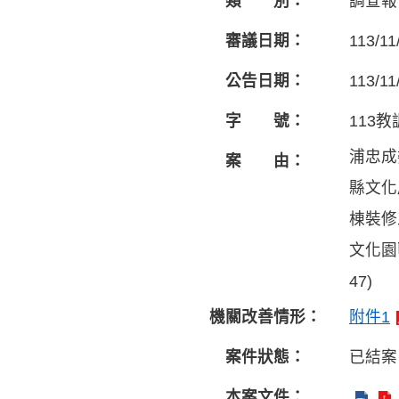
類 別：
調查報
審議日期：
113/11
公告日期：
113/11
字 號：
113教
浦忠成
案 由：
縣文化
棟裝修
文化園
47)
機關改善情形：
附件1
案件狀態：
已結案
本案文件：