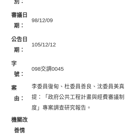
別：
審議日
98/12/09
期：
公告日
105/12/12
期：
字
098交調0045
號：
李委員復甸、杜委員善良、沈委員美真
案
提：「政府公共工程計畫與經費審議制
由：
度」專案調查研究報告。
機關改
善情