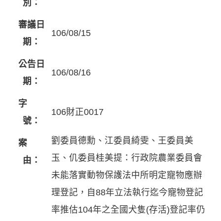
別：
審議日
106/08/15
期：
公告日
106/08/16
期：
字
106財正0017
號：
劉委員德勳、江委員綺雯、王委員美
案
玉、仉委員桂美提：行政院農業委員會
由：
未能落實動物保護法中所明定寵物應辦
理登記，自88年立法執行迄今寵物登記
率推估104年之全國犬隻(存活)登記率仍