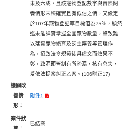
未及六成，且該寵物登記數字與實際飼
養情形未臻確實且有低估之情，又設定
於107年寵物登記率目標值為75％，顯然
迄未能詳實掌握全國寵物數量，肇致難
以落實寵物絕育及飼主棄養等管理作
為，招致法令規範徒具虛文而效果不
彰，致源頭管制有所疏漏，核有怠失，
爰依法提案糾正乙案。(106財正17)
機關改
善情
附件1
形：
案件狀
已結案
態：