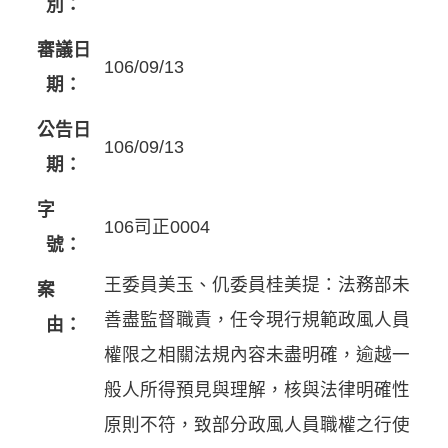
別：
審議日
106/09/13
期：
公告日
106/09/13
期：
字
106司正0004
號：
王委員美玉、仉委員桂美提：法務部未
案
善盡監督職責，任令現行規範政風人員
由：
權限之相關法規內容未盡明確，逾越一
般人所得預見與理解，核與法律明確性
原則不符，致部分政風人員職權之行使