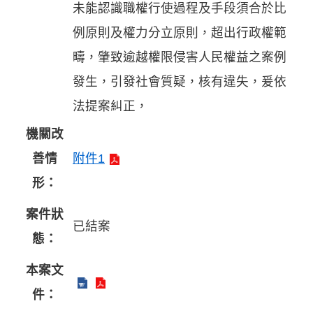
未能認識職權行使過程及手段須合於比
例原則及權力分立原則，超出行政權範
疇，肇致逾越權限侵害人民權益之案例
發生，引發社會質疑，核有違失，爰依
法提案糾正，
機關改
善情
附件1
形：
案件狀
已結案
態：
本案文
件：