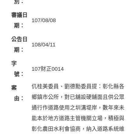
別：
審議日
107/08/08
期：
公告日
108/04/11
期：
字
107財正0014
號：
仉桂美委員、劉德勳委員提：彰化縣各
案
鄉鎮市公所，對已舖設硬舖面且供公眾
由：
通行作道路使用之圳溝堤岸，數年來未
能本於地方道路主管機關立場，積極與
彰化農田水利會協商，納入道路系統維