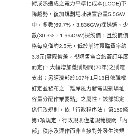
術成熟造成之電力平準化成本(LCOE)下
降趨勢，復加規劃場址裝置容量5.5GW
中，多數(69.7%，3.836GW)採遴選、少
數(30.3%，1.664GW)採競價，且競價價
格每度僅約2.5元，低於前述躉購費率約
3.3元(實際價差，視購售電合約簽訂年度
而定)，大幅增加躉購期間(20年)之購電
支出；另經濟部於107年1月18日依職權
訂定並發布之「離岸風力發電規劃場址
容量分配作業要點」之屬性，該部認定
係行政規則，依「行政程序法」第159條
第1項規定，行政規則僅能規範機關「內
部」秩序及運作而非直接對外發生法規