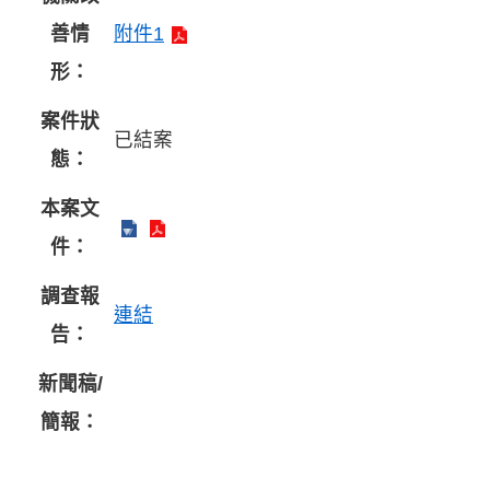
善情
附件1
形：
案件狀
已結案
態：
本案文
件：
調查報
連結
告：
新聞稿/
簡報：