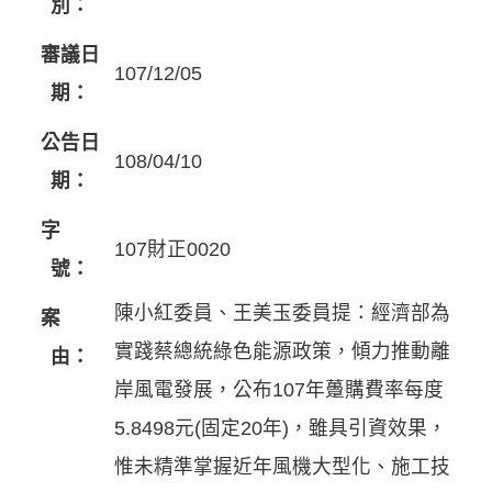
別：
審議日
107/12/05
期：
公告日
108/04/10
期：
字
107財正0020
號：
陳小紅委員、王美玉委員提：經濟部為
案
實踐蔡總統綠色能源政策，傾力推動離
由：
岸風電發展，公布107年躉購費率每度
5.8498元(固定20年)，雖具引資效果，
惟未精準掌握近年風機大型化、施工技