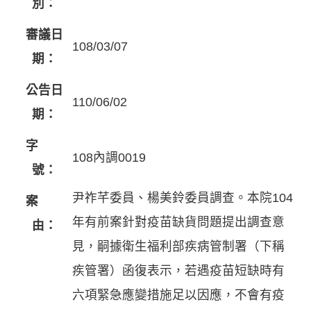
別：
審議日
108/03/07
期：
公告日
110/06/02
期：
字
108內調0019
號：
尹祚芊委員、楊美鈴委員調查。本院104
案
年有前案針對疫苗缺貨問題提出調查意
由：
見，嗣據衛生福利部疾病管制署（下稱
疾管署）函復表示，若遇疫苗短缺時有
六項緊急應變措施足以因應，不會有疫