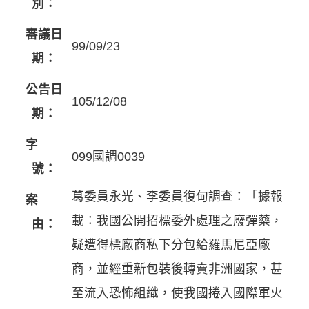
別：
審議日
99/09/23
期：
公告日
105/12/08
期：
字
099國調0039
號：
葛委員永光、李委員復甸調查：「據報
案
載：我國公開招標委外處理之廢彈藥，
由：
疑遭得標廠商私下分包給羅馬尼亞廠
商，並經重新包裝後轉賣非洲國家，甚
至流入恐怖組織，使我國捲入國際軍火