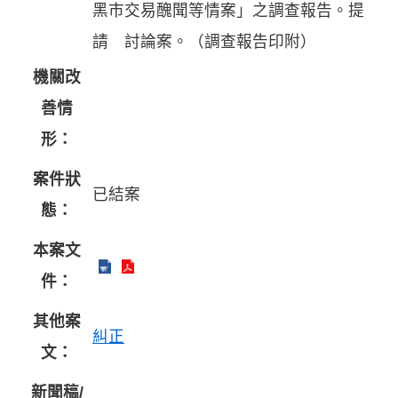
黑市交易醜聞等情案」之調查報告。提
請 討論案。（調查報告印附）
機關改
善情
形：
案件狀
已結案
態：
本案文
件：
其他案
糾正
文：
新聞稿/