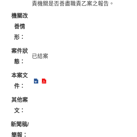
責機關是否善盡職責乙案之報告。
機關改
善情
形：
案件狀
已結案
態：
本案文
件：
其他案
文：
新聞稿/
簡報：