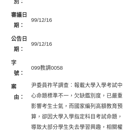
別：
審議日
99/12/16
期：
公告日
99/12/16
期：
字
099教調0058
號：
尹委員祚芊調查︰報載大學入學考試中
案
心命題標準不一，欠缺鑑別度，已嚴重
由：
影響考生士氣，而國家編列高額教育預
算，卻因大學入學指定科目考試命題，
導致大部分學生失去學習興趣，相關權