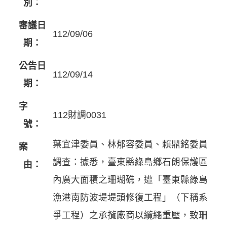
別：
審議日
112/09/06
期：
公告日
112/09/14
期：
字
112財調0031
號：
葉宜津委員、林郁容委員、賴鼎銘委員
案
調查：據悉，臺東縣綠島鄉石朗保護區
由：
內廣大面積之珊瑚礁，遭「臺東縣綠島
漁港南防波堤堤頭修復工程」（下稱系
爭工程）之承攬廠商以纜繩重壓，致珊