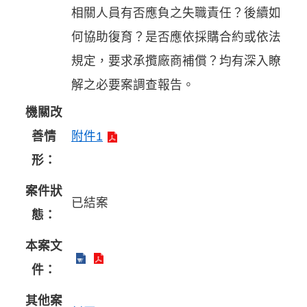
相關人員有否應負之失職責任？後續如
何協助復育？是否應依採購合約或依法
規定，要求承攬廠商補償？均有深入瞭
解之必要案調查報告。
機關改
善情
附件1
形：
案件狀
已結案
態：
本案文
件：
其他案