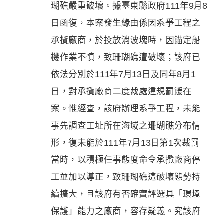
瑚礁嚴重破壞。據臺東縣政府111年9月8
日函復，本案發生緣由係因系爭工程之
承攬廠商，於投放消波塊時，因錨定船
機作業不慎，致珊瑚礁遭破壞；該府已
依法分別於111年7月13日及同年8月1
日，對承攬廠商二度裁處違規罰鍰在
案。惟經查，該府辦理系爭工程，未能
事先調查工址所在海域之珊瑚礁分布情
形，復未能於111年7月13日第1次裁罰
當時，以積極任事態度命令承攬廠商停
工並加以導正，致珊瑚礁遭破壞態勢持
續擴大，且該府有否確實評選具「環境
保護」能力之廠商，容存疑義。究該府