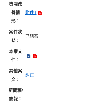
機關改
善情
附件1
形：
案件狀
已結案
態：
本案文
件：
其他案
糾正
文：
新聞稿/
簡報：