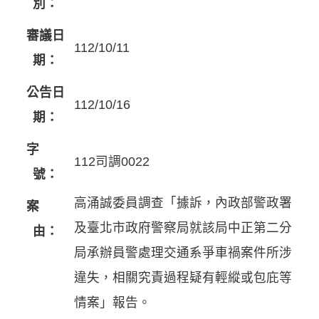
別：
審議日
112/10/11
期：
公告日
112/10/16
期：
字
112司調0022
號：
高涌誠委員調查「據訴，內政部警政署
案
及臺北市政府警察局就該局中正第二分
由：
局承辦員警處理交通系爭車禍案件所涉
違失，相關究責過程疑有輕縱或包庇等
情案」報告。