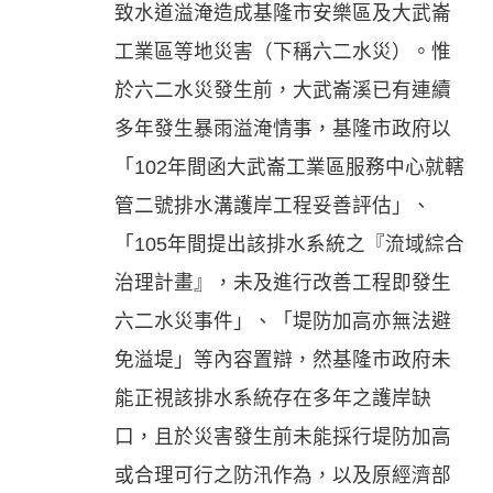
致水道溢淹造成基隆市安樂區及大武崙
工業區等地災害（下稱六二水災）。惟
於六二水災發生前，大武崙溪已有連續
多年發生暴雨溢淹情事，基隆市政府以
「102年間函大武崙工業區服務中心就轄
管二號排水溝護岸工程妥善評估」、
「105年間提出該排水系統之『流域綜合
治理計畫』，未及進行改善工程即發生
六二水災事件」、「堤防加高亦無法避
免溢堤」等內容置辯，然基隆市政府未
能正視該排水系統存在多年之護岸缺
口，且於災害發生前未能採行堤防加高
或合理可行之防汛作為，以及原經濟部