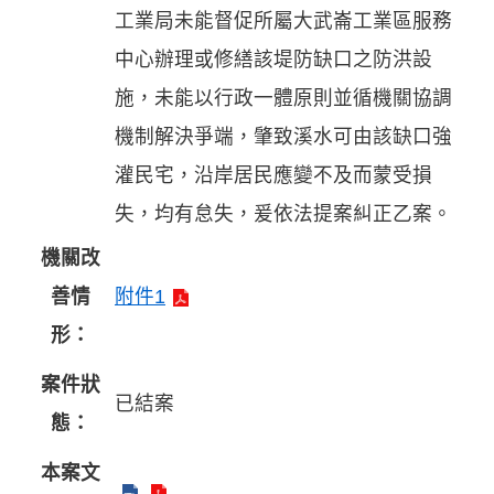
工業局未能督促所屬大武崙工業區服務
中心辦理或修繕該堤防缺口之防洪設
施，未能以行政一體原則並循機關協調
機制解決爭端，肇致溪水可由該缺口強
灌民宅，沿岸居民應變不及而蒙受損
失，均有怠失，爰依法提案糾正乙案。
機關改
善情
附件1
形：
案件狀
已結案
態：
本案文