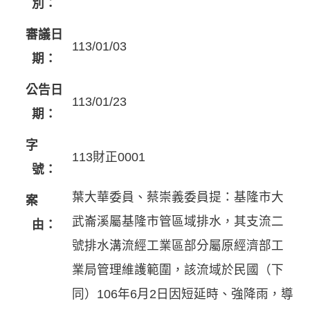
別：
審議日
113/01/03
期：
公告日
113/01/23
期：
字
113財正0001
號：
葉大華委員、蔡崇義委員提：基隆市大
案
武崙溪屬基隆市管區域排水，其支流二
由：
號排水溝流經工業區部分屬原經濟部工
業局管理維護範圍，該流域於民國（下
同）106年6月2日因短延時、強降雨，導