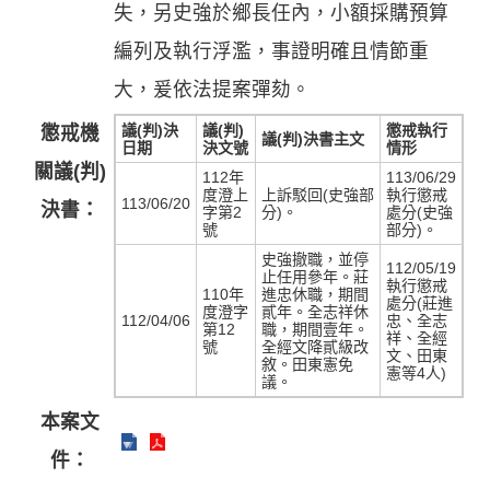
失，另史強於鄉長任內，小額採購預算
編列及執行浮濫，事證明確且情節重
大，爰依法提案彈劾。
議(判)決
議(判)
懲戒執行
懲戒機
議(判)決書主文
日期
決文號
情形
關議(判)
112年
113/06/29
度澄上
上訴駁回(史強部
執行懲戒
113/06/20
決書：
字第2
分)。
處分(史強
號
部分)。
史強撤職，並停
112/05/19
止任用參年。莊
執行懲戒
110年
進忠休職，期間
處分(莊進
度澄字
貳年。全志祥休
112/04/06
忠、全志
第12
職，期間壹年。
祥、全經
號
全經文降貳級改
文、田東
敘。田東憲免
憲等4人)
議。
本案文
件：