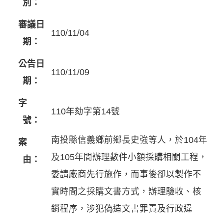
別：
審議日
110/11/04
期：
公告日
110/11/09
期：
字
110年劾字第14號
號：
南投縣信義鄉前鄉長史強等人，於104年
案
及105年間辦理數件小額採購相關工程，
由：
委請廠商先行施作，而事後卻以製作不
實時間之採購文書方式，辦理驗收、核
銷程序，涉犯偽造文書罪責及行政違