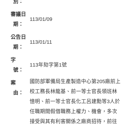
別：
審議日
113/01/09
期：
公告日
113/01/11
期：
字
113年劾字第1號
號：
國防部軍備局生產製造中心第205廠前上
案
校工務長林龍基、前一等士官長領班林
由：
憶明、前一等士官長化工呂建勳等3人於
任職期間假借職務上權力、機會，多次
接受與其有利害關係之廠商招待，前往