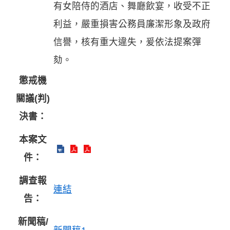
有女陪侍的酒店、舞廳飲宴，收受不正
利益，嚴重損害公務員廉潔形象及政府
信譽，核有重大違失，爰依法提案彈
劾。
懲戒機
關議(判)
決書：
本案文
件：
調查報
連結
告：
新聞稿/