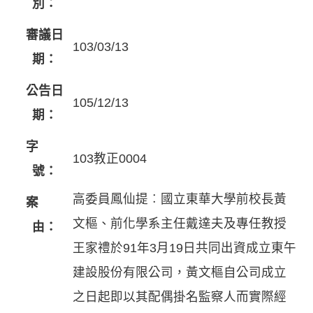
別：
審議日
103/03/13
期：
公告日
105/12/13
期：
字
103教正0004
號：
高委員鳳仙提︰國立東華大學前校長黃
案
文樞、前化學系主任戴達夫及專任教授
由：
王家禮於91年3月19日共同出資成立東午
建設股份有限公司，黃文樞自公司成立
之日起即以其配偶掛名監察人而實際經