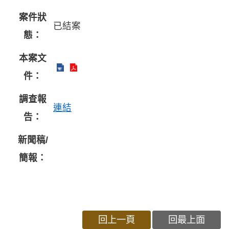
案件狀
已結案
態：
本案文
件：
調查報
連結
告：
新聞稿/
簡報：
回上一頁
回最上面