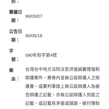
別：
審議日
90/05/07
期：
公告日
90/05/18
期：
字
090年劾字第4號
號：
台灣台中地方法院法官洪俊誠審理強制
案
辯護案件，案卷內並無公設辯護人之辯
由：
護書，或審判筆錄上無公設辯護人為被
告辯護之記載，亦無公設辯護人到庭之
記載，或記載有矛盾或錯誤，被付彈劾