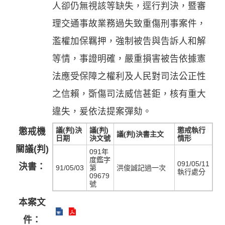
人卻仍無視該等缺失，逕行判決，暨審
理交通事故業務過失致重傷刑事案件，
濫權加保羈押，強制被告與告訴人和解
等情，事證明確，嚴重損害被告依據憲
法應受保障之權利及人民對司法公正性
之信賴，斲傷司法威信甚鉅，核有重大
違失，爰依法提案彈劾。
議(判)決
議(判)
懲戒執行
懲戒機
議(判)決書主文
日期
決文號
情形
關議(判)
091年
度鑑字
091/05/11
決書：
91/05/03
第
洪俊誠記過一次
執行處分
09679
號
本案文
件：