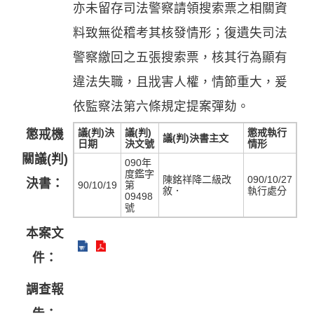
亦未留存司法警察請領搜索票之相關資
料致無從稽考其核發情形；復遺失司法
警察繳回之五張搜索票，核其行為顯有
違法失職，且戕害人權，情節重大，爰
依監察法第六條規定提案彈劾。
議(判)決
議(判)
懲戒執行
懲戒機
議(判)決書主文
日期
決文號
情形
關議(判)
090年
度鑑字
陳銘祥降二級改
090/10/27
決書：
90/10/19
第
敘．
執行處分
09498
號
本案文
件：
調查報