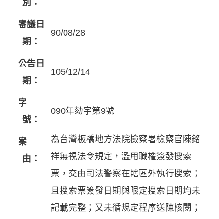
別：
審議日
90/08/28
期：
公告日
105/12/14
期：
字
090年劾字第9號
號：
為台灣板橋地方法院檢察署檢察官陳銘
案
祥無視法令規定，濫用職權簽發搜索
由：
票，交由司法警察在轄區外執行搜索；
且搜索票簽發日期與限定搜索日期均未
記載完整；又未循規定程序送陳核閱；