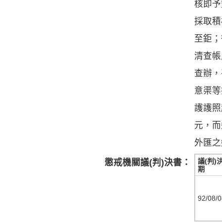
核即予
採取積
至鉅；
清查帳
查辦，
意渠等
護護照
元，而
外匯之
議(判)
懲戒機關議(判)決書：
期
92/08/0