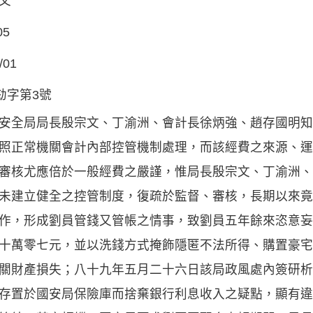
文
05
/01
年劾字第3號
安全局局長殷宗文、丁渝洲、會計長徐炳強、趙存國明知
照正常機關會計內部控管機制處理，而該經費之來源、運
審核尤應倍於一般經費之嚴謹，惟局長殷宗文、丁渝洲、
未建立健全之控管制度，復疏於監督、審核，長期以來竟
作，形成劉員管錢又管帳之情事，致劉員五年餘來恣意妄
十萬零七元，並以洗錢方式掩飾隱匿不法所得、購置豪宅
關財產損失；八十九年五月二十六日該局政風處內簽研析
存置於國安局保險庫而捨棄銀行利息收入之疑點，顯有違