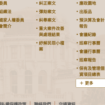
委員
糾正案文
廉政園地
組織法
彈劾案文
出版品
國家人權委員
糾舉案文
預決算及會計
會簡介
報告
重大案件改善
與處理結果
會議紀錄
紓解民怨小檔
巡察行事曆
案
會議行事曆
巡察報告
保有及管理個
資項目總表
更多
隱私權保護政策
聯絡我們
交通資訊