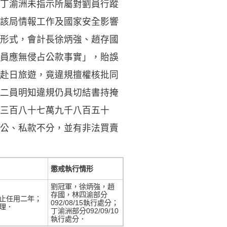
丁渝洲未指示所屬對劉員行蹤
該局情報工作及國家安全影響
形式，會計長徐炳強、趙存國
員應無侵占公款事實」，貽誤
赴日旅遊，竟違規擅權核批同
二員明知違規仍具切結書持掩
三百八十七萬九千八百五十
公、私款不分，並有非法買賣
懲戒執行情形
劉冠軍，徐炳強，趙
存國，林四渝部分
止任用二年；
092/08/15執行處分；
理．
丁渝洲部分092/09/10
執行處分．