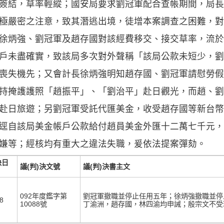
簽結，草率輕縱；國安局要求劉冠軍配合查帳期間，局長
極嚴密之注意，致其潛逃出境，徒增本案調查之困難，對
徐炳強、劉冠軍及趙存國對該經費移交、接交草率，流於
戶未盡確實，致該局多次對外聲稱「該局公款未短少，劉
喪失機先；又會計長徐炳強明知趙存國、劉冠軍請慰勞假
持掩護護照「趙振平」、「劉治平」赴日觀光，而趙、劉
赴日旅遊；另劉冠軍受託代匯美金，收受趙存國等新台幣
逕自該局美金帳戶公款給付趙員美金外匯十二萬七千元，
嫌等；經核均有重大之違法失職，爰依法提案彈劾。
決日
議(判)決文號
議(判)決書主文
092年度鑑字第
劉冠軍撤職並停止任用五年；徐炳強撤職並停
8
10088號
丁渝洲，趙存國，林四渝均申誡；殷宗文不受