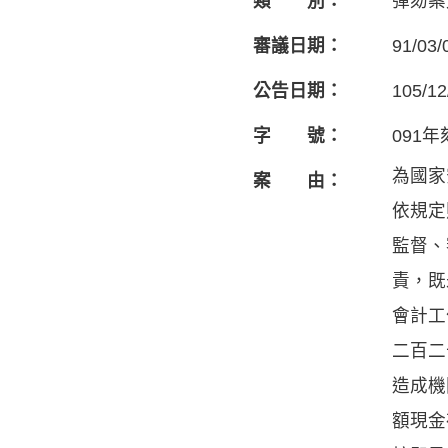
類 別：
彈劾案
審議日期：
91/03/
公告日期：
105/12
字 號：
091
為國家
案 由：
依規定
監督、
責，既
會計工
二百二
造成機
額現金