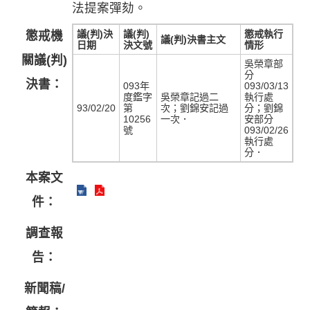
法提案彈劾。
議(判)決
議(判)
懲戒執行
懲戒機
議(判)決書主文
日期
決文號
情形
關議(判)
吳榮章部
分
決書：
093年
093/03/13
度鑑字
吳榮章記過二
執行處
93/02/20
第
次；劉錦安記過
分；劉錦
10256
一次．
安部分
號
093/02/26
執行處
分．
本案文
件：
調查報
告：
新聞稿/