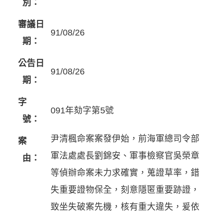
別：
審議日
91/08/26
期：
公告日
91/08/26
期：
字
091年劾字第5號
號：
尹清楓命案案發伊始，前海軍總司令部
案
軍法處處長劉錦安、軍事檢察官吳榮章
由：
等偵辦命案未力求確實，蒐證草率，錯
失重要證物保全，刻意隱匿重要跡證，
致坐失破案先機，核有重大違失，爰依