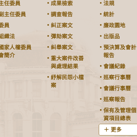
主任委員
成果檢索
法規
副主任委員
調查報告
統計
委員
糾正案文
廉政園地
組織法
彈劾案文
出版品
國家人權委員
糾舉案文
預決算及會計
會簡介
報告
重大案件改善
與處理結果
會議紀錄
紓解民怨小檔
巡察行事曆
案
會議行事曆
巡察報告
保有及管理個
資項目總表
更多