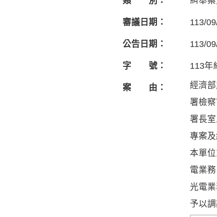
類 別：
糾舉案
審議日期：
113/09
公告日期：
113/09
字 號：
113
經濟部
案 由：
署檢察
署長室
專案及
本單位
電業務
光電業
予以調