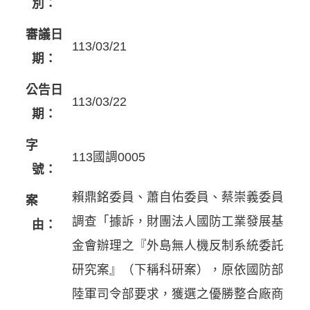
別：
審議日
113/03/21
期：
公告日
113/03/22
期：
字
113國調0005
號：
賴鼎銘委員、蕭自佑委員、蔡崇義委員
案
調查「據訴，財團法人國防工業發展基
由：
金會辦理之『外島無人機反制系統委託
研究案』（下稱科研案），原依國防部
陸軍司令部要求，獲選之優勝整合廠商