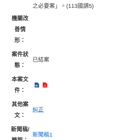
之必要案」。(113國調5)
機關改
善情
形：
案件狀
已結案
態：
本案文
件：
其他案
糾正
文：
新聞稿/
新聞稿1