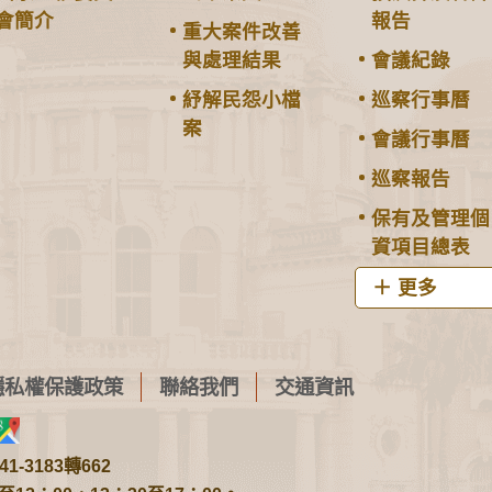
會簡介
報告
重大案件改善
與處理結果
會議紀錄
紓解民怨小檔
巡察行事曆
案
會議行事曆
巡察報告
保有及管理個
資項目總表
更多
隱私權保護政策
聯絡我們
交通資訊
1-3183轉662