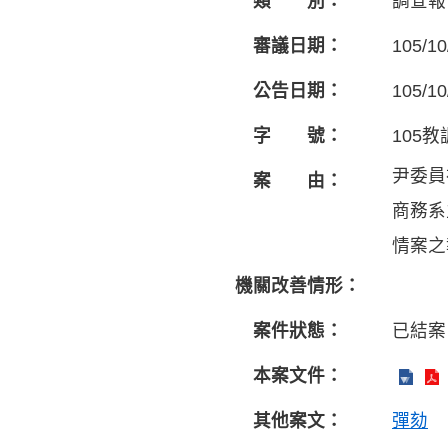
類 別：
調查報
審議日期：
105/10
公告日期：
105/10
字 號：
105教
尹委員
案 由：
商務系
情案之報
機關改善情形：
案件狀態：
已結案
本案文件：
其他案文：
彈劾