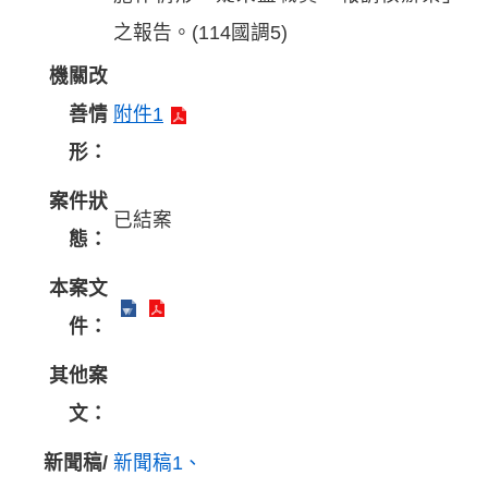
之報告。(114國調5)
機關改
善情
附件1
形：
案件狀
已結案
態：
本案文
件：
其他案
文：
新聞稿/
新聞稿1