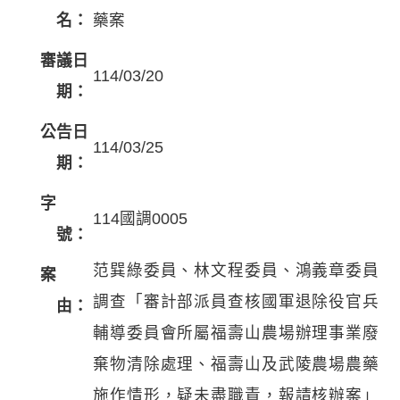
名：
藥案
審議日
114/03/20
期：
公告日
114/03/25
期：
字
114國調0005
號：
范巽綠委員、林文程委員、鴻義章委員
案
調查「審計部派員查核國軍退除役官兵
由：
輔導委員會所屬福壽山農場辦理事業廢
棄物清除處理、福壽山及武陵農場農藥
施作情形，疑未盡職責，報請核辦案」