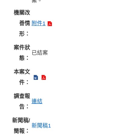
案。
機關改
善情
附件1
形：
案件狀
已結案
態：
本案文
件：
調查報
連結
告：
新聞稿/
新聞稿1
簡報：