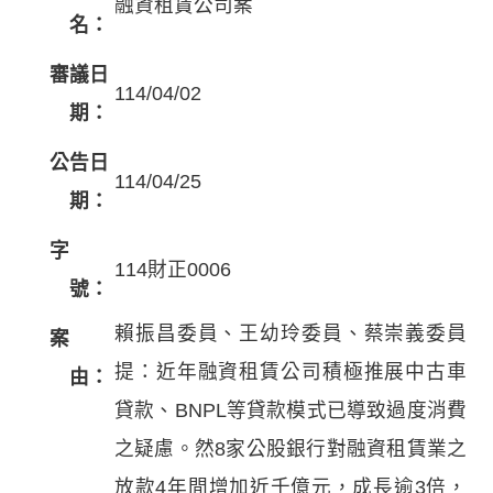
融資租賃公司案
名：
審議日
114/04/02
期：
公告日
114/04/25
期：
字
114財正0006
號：
賴振昌委員、王幼玲委員、蔡崇義委員
案
提：近年融資租賃公司積極推展中古車
由：
貸款、BNPL等貸款模式已導致過度消費
之疑慮。然8家公股銀行對融資租賃業之
放款4年間增加近千億元，成長逾3倍，