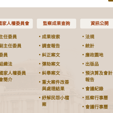
國家人權委員會
監察成果查詢
資訊公開
主任委員
成果檢索
法規
副主任委員
調查報告
統計
委員
糾正案文
廉政園地
組織法
彈劾案文
出版品
國家人權委員
糾舉案文
預決算及會計
會簡介
報告
重大案件改善
與處理結果
會議紀錄
紓解民怨小檔
巡察行事曆
案
會議行事曆