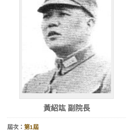
黃紹竑 副院長
屆次：
第1屆