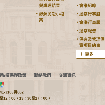
與處理結果
會議紀錄
紓解民怨小檔
巡察行事曆
案
會議行事曆
巡察報告
保有及管理個
資項目總表
更多
隱私權保護政策
聯絡我們
交通資訊
1-3183轉662
2：00，13：30至17：00。