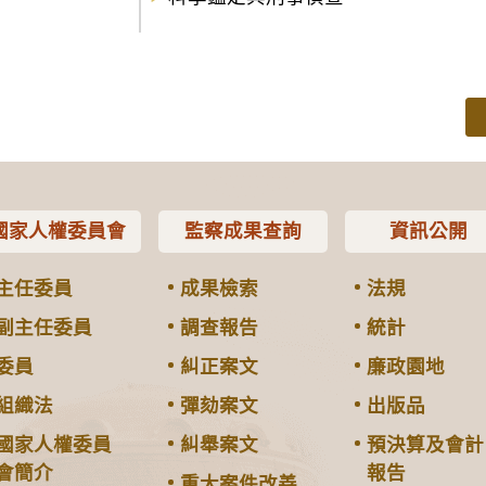
國家人權委員會
監察成果查詢
資訊公開
主任委員
成果檢索
法規
副主任委員
調查報告
統計
委員
糾正案文
廉政園地
組織法
彈劾案文
出版品
國家人權委員
糾舉案文
預決算及會計
會簡介
報告
重大案件改善