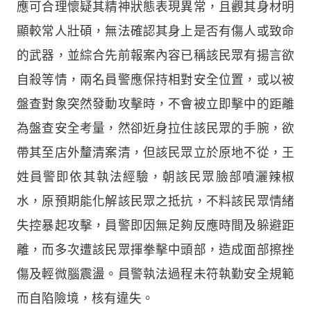
應可合理懷疑其精神狀態表現異常，且觀其身材明
顯較常人壯碩，無法確認其身上是否有傷人或致命
的武器，並綜合先前報案內容已稱該民眾有揚言欲
自殺等情，兩名員警應保持相對安全位置，或以被
盤查對象突然發動攻擊時，不會被立即擊中的距離
為盤查安全考量，然卻近身拉住該民眾的手腕，欲
帶其至店外釐清案清，但該民眾立於原地不從，王
姓員警即依其執法經驗，朝該民眾臉部噴灑辣椒
水，原預期能化解該民眾之抵抗，不料該民眾情緒
失控暴起攻擊，員警即因無足夠反應時間及躲避距
離，而多次遭該民眾揮拳擊中頭部，造成面部擦挫
傷及輕微腦震盪。員警執法過程未符執勤安全規範
而自陷險境，核有違失。