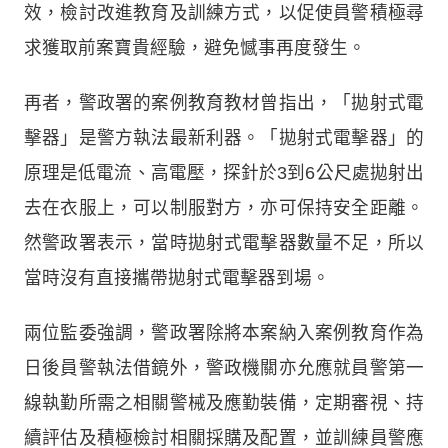
效，檢討改進教育及訓練方式，以促使員警積極尋
求獲取前案寶貴經驗，避免憾事再度發生。
再者，警政署的案例教育教材曾指出，「拋射式電
擊器」是警方執法最新利器。「拋射式電擊器」的
原理是低電流、高電壓，探針於3到6公尺處拋射出
去在衣服上，可以制服對方，亦可保持安全距離。
然警政署表示，當時拋射式電擊器數量不足，所以
當時沒有直接攜帶拋射式電擊器到場。
兩位監委強調，警政署除將本案納入案例教育作為
日後員警執法借鏡外，警政機關亦允應就員警第一
線執勤所需之相關警械及應勤裝備，定期審視、持
續評估及積極檢討相關採購及配置，並訓練員警應