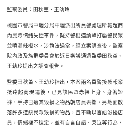
監察委員：田秋堇、王幼玲
桃園市警局中壢分局中壢派出所員警處理所轄超商
內民眾情緒失控事件，疑持警棍連續擊打襲警民眾
並噴灑辣椒水，涉執法過當。經立案調查後，監察
院內政及族群委員會於近日審議通過監委田秋堇、
王幼玲提出之調查報告。
監委田秋堇、王幼玲指出，本案兩名員警接獲報案
抵達超商現場後，已見該民眾赤裸上身、身著短
褲，手持已遭其毀損之物品朝店員丟擲，另地面散
落許多遭該民眾毀損的物品，且不斷以言語滋擾店
員，情緒極不穩定，並有自言自語、哭泣等行為，