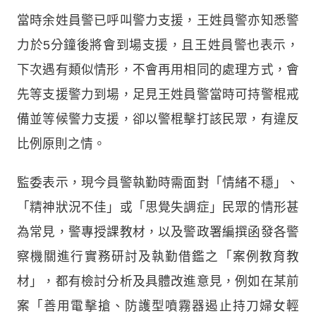
當時余姓員警已呼叫警力支援，王姓員警亦知悉警
力於5分鐘後將會到場支援，且王姓員警也表示，
下次遇有類似情形，不會再用相同的處理方式，會
先等支援警力到場，足見王姓員警當時可持警棍戒
備並等候警力支援，卻以警棍擊打該民眾，有違反
比例原則之情。
監委表示，現今員警執勤時需面對「情緒不穩」、
「精神狀況不佳」或「思覺失調症」民眾的情形甚
為常見，警專授課教材，以及警政署編撰函發各警
察機關進行實務研討及執勤借鑑之「案例教育教
材」，都有檢討分析及具體改進意見，例如在某前
案「善用電擊搶、防護型噴霧器遏止持刀婦女輕