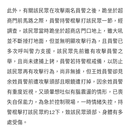
此外，有關該民眾在攻擊兩名員警之後，跪坐於超
商門前馬路之際，員警持警棍擊打該民眾一節，經
調查，該民眾當時跪坐於超商店門口地上，雖大吼
並不斷捶打地面，但並無明顯攻擊行為，且員警已
多次呼叫警力支援，該民眾先前雖有攻擊員警之
舉，且尚未逮捕上銬，員警若持警棍戒備，以防止
該民眾再有攻擊行為，尚非無據，但王姓員警卻見
余姓員警前遭攻擊頭部且眼鏡遭打掉，因余姓員警
有重度近視，又頭暈想吐似有腦震盪的情形，已喪
失自保能力，為急於控制現場，一時情緒失控，持
警棍擊打該民眾約12下，致該民眾頭部、身體有多
處受傷。