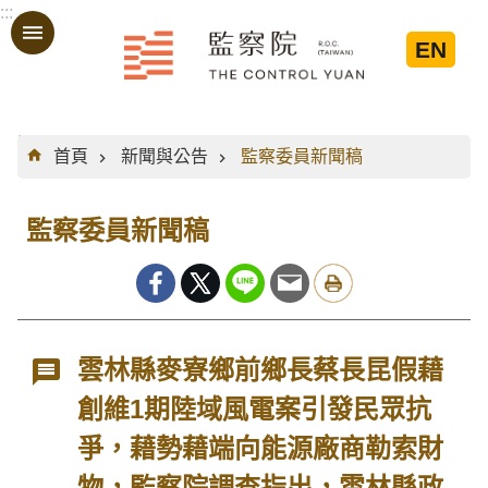
:::
跳到主要內容區塊
EN
:::
首頁
新聞與公告
監察委員新聞稿
監察委員新聞稿
雲林縣麥寮鄉前鄉長蔡長昆假藉
創維1期陸域風電案引發民眾抗
爭，藉勢藉端向能源廠商勒索財
物，監察院調查指出，雲林縣政