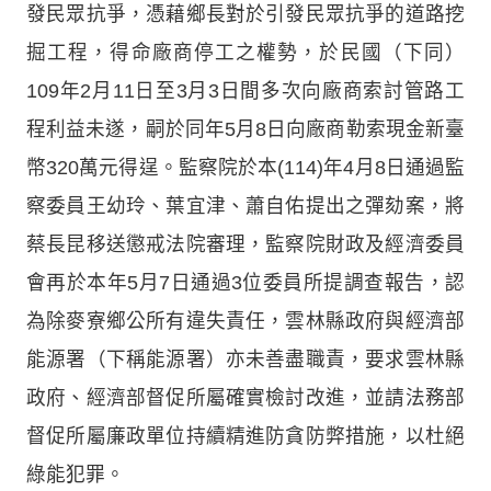
發民眾抗爭，憑藉鄉長對於引發民眾抗爭的道路挖
掘工程，得命廠商停工之權勢，於民國（下同）
109年2月11日至3月3日間多次向廠商索討管路工
程利益未遂，嗣於同年5月8日向廠商勒索現金新臺
幣320萬元得逞。監察院於本(114)年4月8日通過監
察委員王幼玲、葉宜津、蕭自佑提出之彈劾案，將
蔡長昆移送懲戒法院審理，監察院財政及經濟委員
會再於本年5月7日通過3位委員所提調查報告，認
為除麥寮鄉公所有違失責任，雲林縣政府與經濟部
能源署（下稱能源署）亦未善盡職責，要求雲林縣
政府、經濟部督促所屬確實檢討改進，並請法務部
督促所屬廉政單位持續精進防貪防弊措施，以杜絕
綠能犯罪。