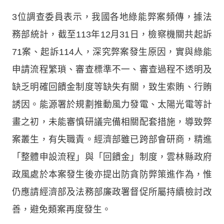
3位調查委員表示，我國各地綠能弊案頻傳，據法
務部統計，截至113年12月31日，檢察機關共起訴
71案、起訴114人，深究弊案發生原因，實與綠能
申請流程繁瑣、審查標準不一、審查過程不透明及
缺乏明確回饋金制度等缺失有關，致生索賄、行賄
誘因。能源署於規劃推動風力發電、太陽光電等計
畫之初，未能審慎研議完備相關配套措施，導致弊
案叢生，有失職責。經濟部雖已跨部會研商，精進
「整體申設流程」與「回饋金」制度，雲林縣政府
政風處於本案發生後亦提出防貪防弊策進作為，惟
仍應請經濟部及法務部廉政署督促所屬持續檢討改
善，避免類案再度發生。