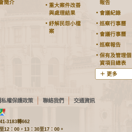
會簡介
報告
重大案件改善
與處理結果
會議紀錄
紓解民怨小檔
巡察行事曆
案
會議行事曆
巡察報告
保有及管理個
資項目總表
更多
隱私權保護政策
聯絡我們
交通資訊
1-3183轉662
2：00，13：30至17：00。