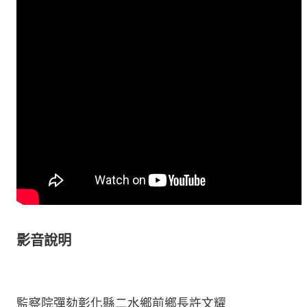
影音說明
監察院彈劾彰化縣二水鄉前鄉長許文耀