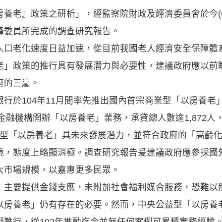
養老』政策之研析」，經監察院財政及經濟委員會於今(
鋒委員所完成的調查研究報告。
人口老化速度日益加速，從目前我國老人經濟安全保障體
老」政策的推行具有發展潛力與必要性，建議政府應以前
府的三贏。
行於104年11月間率先推出國內首宗商業型「以房養老」
金融機構開辦「以房養老」業務，承貸總人數達1,872人，
商業型「以房養老」具未來發展潛力，並符合政府的「高齡
境，態度上略顯消極。調查研究報告爰建議政府應參採國
大市場規模，以嘉惠更多民眾。
」主要提供金錢支應，未附加社會福利媒合服務，恐難以
以房養老」仍有存在的必要。然而，中央公益型「以房養
礙難行，從102年推動迄今並無任何案例可累積實務經驗