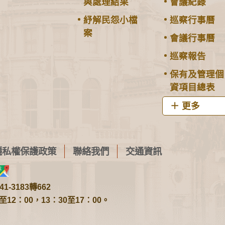
與處理結果
會議紀錄
紓解民怨小檔
巡察行事曆
案
會議行事曆
巡察報告
保有及管理個
資項目總表
更多
隱私權保護政策
聯絡我們
交通資訊
1-3183轉662
2：00，13：30至17：00。