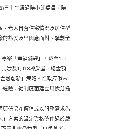
6)日上午通過陳小紅委員、陳
系、老人自有住宅情況及居住型
瞻的態度及早因應面對、擘劃全
專案「幸福滿袋」，截至106
共涉及1,913棟房屋，總金額
化金融創新」策略。惟政府似未
外經驗，從制度面建立風險分擔
照顧低房產價值或以服務需求為
老」方案的設定資格條件過於嚴
。而臺北市公益型「以房養老」