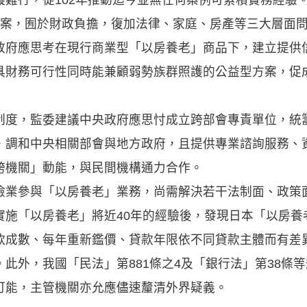
個案，囿於財政負擔，復加法律、家庭、房產等三大層面
政府應思考在現行商業型「以房養老」商品下，建立提供
具財務可行性同時能兼顧弱勢族群照護的公益型方案，促
制度，監委建議中央政府應思忖成立跨部會專責單位，統
，調和中央相關部會與地方政府，且提供專業諮詢服務、
跨機關」動能，與民間機構通力合作。
險業參與「以房養老」業務，尚需解決若干法制面、政策
實施「以房養老」將近40年的經驗後，發現日本「以房養
款成數、每年重新鑑價、貸款年限依不同貸款主體而有差
此外，我國「民法」第881條之4及「銀行法」第38條
可能，主管機關亦允應儘速釐清外界疑義。