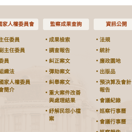
國家人權委員會
監察成果查詢
資訊公開
主任委員
成果檢索
法規
副主任委員
調查報告
統計
委員
糾正案文
廉政園地
組織法
彈劾案文
出版品
國家人權委員
糾舉案文
預決算及會計
會簡介
報告
重大案件改善
與處理結果
會議紀錄
紓解民怨小檔
巡察行事曆
案
會議行事曆